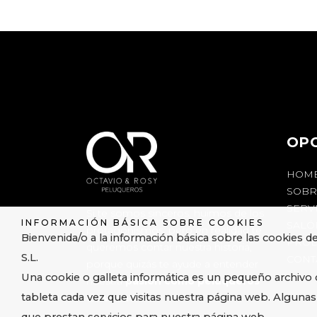
OP
HOM
SOBR
SERV
Si te somos sinceros, huimos de los
INFORMACIÓN BÁSICA SOBRE COOKIES
SALÓ
protagonismos; pero en realidad te
Bienvenida/o a la información básica sobre las cookies d
PROD
queremos contar nuestra historia,
S.L.
CONT
porque quizás te ayude a entender
Una cookie o galleta informática es un pequeño archivo
nuestra
pasión como peluqueros
tableta cada vez que visitas nuestra página web. Alguna
de vocación
.