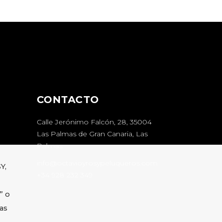
CONTACTO
Calle Jerónimo Falcón, 28, 35004
Las Palmas de Gran Canaria, Las
Palmas
info@octavioyrosypeluqueros.com
Y,
+34 928 232 349
” o
as