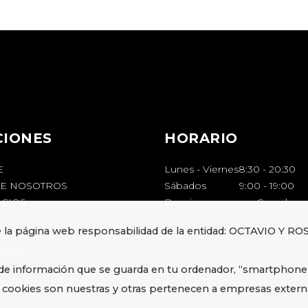
CIONES
HORARIO
E
Lunes - Viernes
8:30
-
20:30
E NOSOTROS
Sábados
9:00
-
19:00
ICIOS
Domingos
Cerrado
N
e la página web responsabilidad de la entidad: OCTAVIO Y ROS
UCTOS
ACTO
 de información que se guarda en tu ordenador, “smartphone
s cookies son nuestras y otras pertenecen a empresas extern