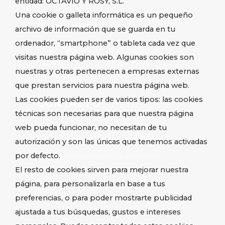
entidad: OCTAVIO Y ROSY, S.L.
Una cookie o galleta informática es un pequeño
HORARIO
archivo de información que se guarda en tu
ordenador, “smartphone” o tableta cada vez que
Lunes - Viernes
8:30
-
20:30
visitas nuestra página web. Algunas cookies son
Sábados
9:00
-
19:00
nuestras y otras pertenecen a empresas externas
Domingos
Cerrado
que prestan servicios para nuestra página web.
Las cookies pueden ser de varios tipos: las cookies
CONTACTO
técnicas son necesarias para que nuestra página
Calle Jerónimo Falcón, 28, 35004 Las
web pueda funcionar, no necesitan de tu
Palmas de Gran Canaria, Las Palmas
autorización y son las únicas que tenemos activadas
por defecto.
info@octavioyrosypeluqueros.com
+34 928 232 349
El resto de cookies sirven para mejorar nuestra
página, para personalizarla en base a tus
preferencias, o para poder mostrarte publicidad
ajustada a tus búsquedas, gustos e intereses