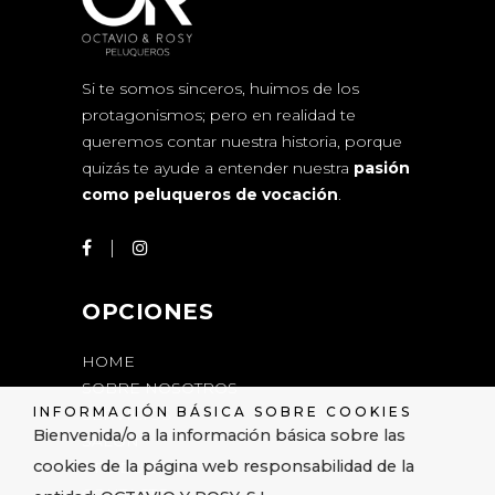
Si te somos sinceros, huimos de los
protagonismos; pero en realidad te
queremos contar nuestra historia, porque
quizás te ayude a entender nuestra
pasión
como peluqueros de vocación
.
OPCIONES
HOME
SOBRE NOSOTROS
INFORMACIÓN BÁSICA SOBRE COOKIES
SERVICIOS
Bienvenida/o a la información básica sobre las
SALÓN
cookies de la página web responsabilidad de la
PRODUCTOS
CONTACTO