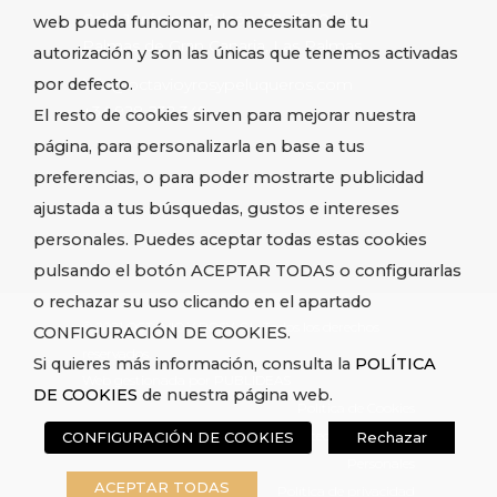
Calle Jerónimo Falcón, 28, 35004 Las
web pueda funcionar, no necesitan de tu
Palmas de Gran Canaria, Las Palmas
autorización y son las únicas que tenemos activadas
por defecto.
info@octavioyrosypeluqueros.com
+34 928 232 349
El resto de cookies sirven para mejorar nuestra
página, para personalizarla en base a tus
preferencias, o para poder mostrarte publicidad
ajustada a tus búsquedas, gustos e intereses
personales. Puedes aceptar todas estas cookies
pulsando el botón ACEPTAR TODAS o configurarlas
o rechazar su uso clicando en el apartado
© 2021 OCTAVIO Y ROSY, S.L. Todos los derechos
CONFIGURACIÓN DE COOKIES.
reservados.
Si quieres más información, consulta la
POLÍTICA
Web gestionada por
PUBLIDEAS
DE COOKIES
de nuestra página web.
Política de Cookies
Compromiso con la Protección de Datos
CONFIGURACIÓN DE COOKIES
Rechazar
Personales
ACEPTAR TODAS
Política de privacidad