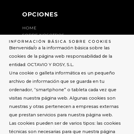
OPCIONES
HOME
SOBRE NOSOTROS
INFORMACIÓN BÁSICA SOBRE COOKIES
SERVICIOS
Bienvenida/o a la información básica sobre las
SALÓN
cookies de la página web responsabilidad de la
PRODUCTOS
CONTACTO
entidad: OCTAVIO Y ROSY, S.L.
Una cookie o galleta informática es un pequeño
HORARIO
archivo de información que se guarda en tu
ordenador, “smartphone” o tableta cada vez que
Lunes - Viernes
8:30
-
20:30
visitas nuestra página web. Algunas cookies son
Sábados
9:00
-
19:00
nuestras y otras pertenecen a empresas externas
Domingos
Cerrado
que prestan servicios para nuestra página web.
Las cookies pueden ser de varios tipos: las cookies
CONTACTO
técnicas son necesarias para que nuestra página